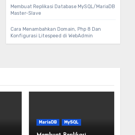
Membuat Replikasi Database MySQL/MariaDB
Master-Slave
Cara Menambahkan Domain, Php 8 Dan
Konfigurasi Litespeed di WebAdmin
MariaDB
MySQL
Membuat Replikasi