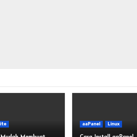
ite
aaPanel
Linux
 Mudah Membuat
Cara Install aaPanel,